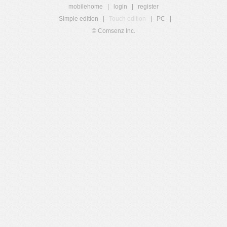
mobilehome
|
login
|
register
Simple edition
|
Touch edition
|
PC
|
© Comsenz Inc.