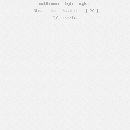
mobilehome
|
login
|
register
Simple edition
|
Touch edition
|
PC
|
© Comsenz Inc.