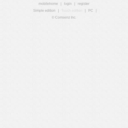
mobilehome
|
login
|
register
Simple edition
|
Touch edition
|
PC
|
© Comsenz Inc.