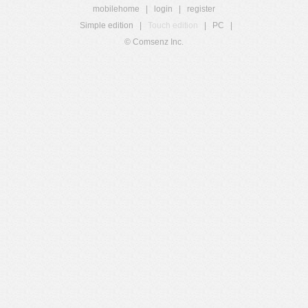
mobilehome
|
login
|
register
Simple edition
|
Touch edition
|
PC
|
© Comsenz Inc.