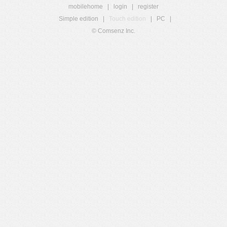
mobilehome
|
login
|
register
Simple edition
|
Touch edition
|
PC
|
© Comsenz Inc.