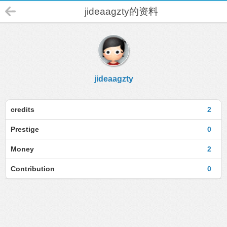
jideaagzty的资料
jideaagzty
credits
2
Prestige
0
Money
2
Contribution
0