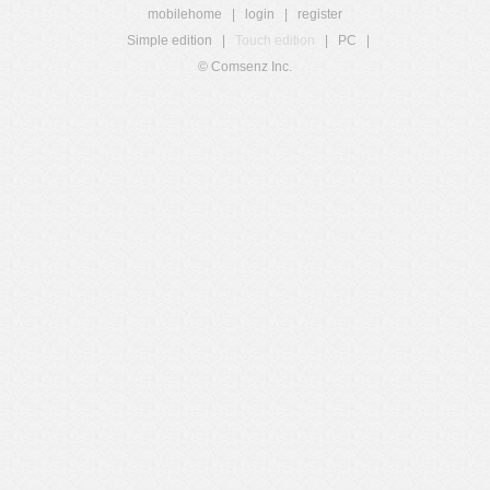
mobilehome
|
login
|
register
Simple edition
|
Touch edition
|
PC
|
© Comsenz Inc.