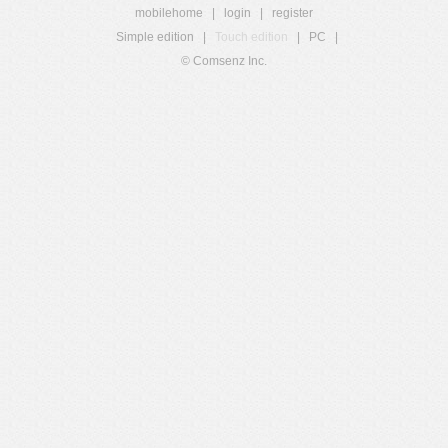
mobilehome
|
login
|
register
Simple edition
|
Touch edition
|
PC
|
© Comsenz Inc.