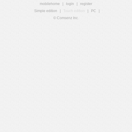
mobilehome
|
login
|
register
Simple edition
|
Touch edition
|
PC
|
© Comsenz Inc.