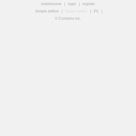
mobilehome
|
login
|
register
Simple edition
|
Touch edition
|
PC
|
© Comsenz Inc.