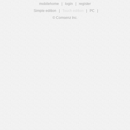
mobilehome
|
login
|
register
Simple edition
|
Touch edition
|
PC
|
© Comsenz Inc.