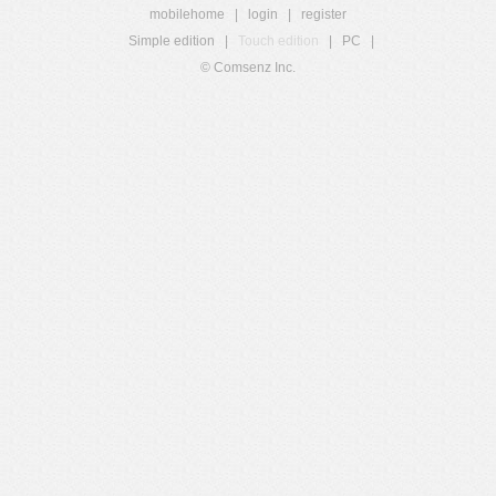
mobilehome
|
login
|
register
Simple edition
|
Touch edition
|
PC
|
© Comsenz Inc.