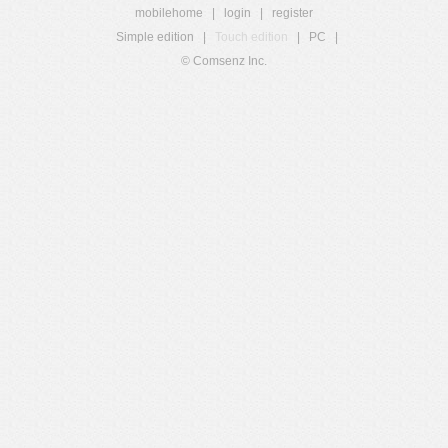
mobilehome
|
login
|
register
Simple edition
|
Touch edition
|
PC
|
© Comsenz Inc.