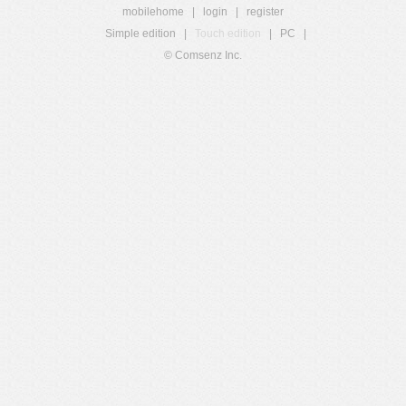
mobilehome
|
login
|
register
Simple edition
|
Touch edition
|
PC
|
© Comsenz Inc.