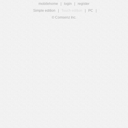
mobilehome
|
login
|
register
Simple edition
|
Touch edition
|
PC
|
© Comsenz Inc.