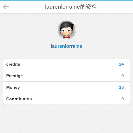
laurenlorraine的资料
laurenlorraine
credits
24
Prestige
0
Money
18
Contribution
0