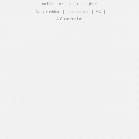
mobilehome
|
login
|
register
Simple edition
|
Touch edition
|
PC
|
© Comsenz Inc.