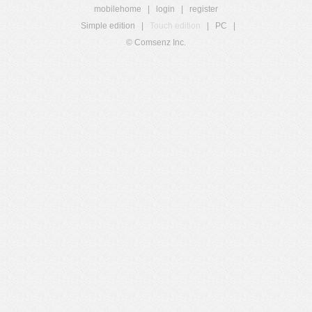
mobilehome
|
login
|
register
Simple edition
|
Touch edition
|
PC
|
© Comsenz Inc.