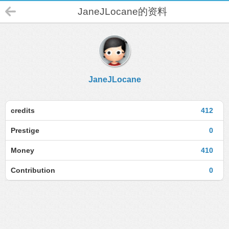
JaneJLocane的资料
JaneJLocane
credits
412
Prestige
0
Money
410
Contribution
0