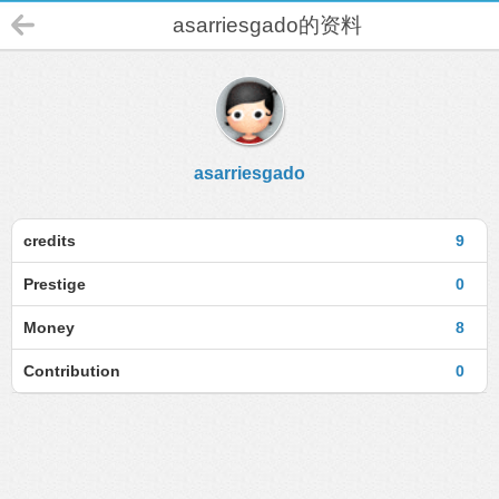
asarriesgado的资料
asarriesgado
credits
9
Prestige
0
Money
8
Contribution
0