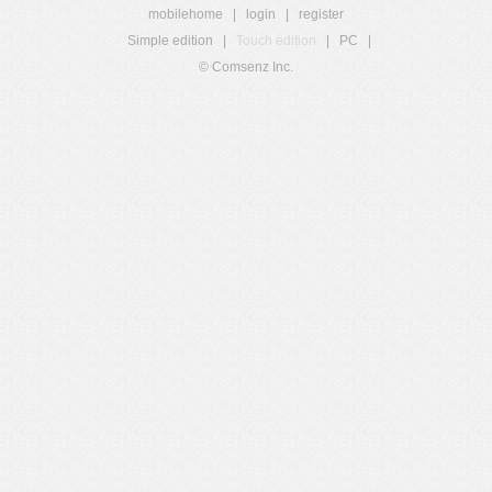
mobilehome
|
login
|
register
Simple edition
|
Touch edition
|
PC
|
© Comsenz Inc.