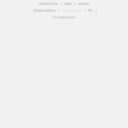
mobilehome
|
login
|
register
Simple edition
|
Touch edition
|
PC
|
© Comsenz Inc.