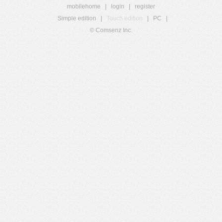
mobilehome
|
login
|
register
Simple edition
|
Touch edition
|
PC
|
© Comsenz Inc.