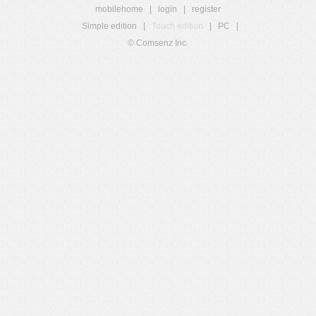
mobilehome
|
login
|
register
Simple edition
|
Touch edition
|
PC
|
© Comsenz Inc.