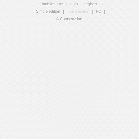
mobilehome
|
login
|
register
Simple edition
|
Touch edition
|
PC
|
© Comsenz Inc.