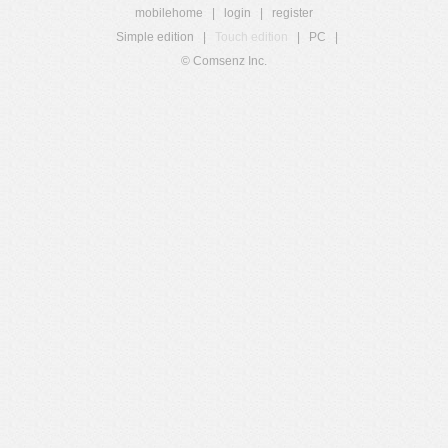
mobilehome
|
login
|
register
Simple edition
|
Touch edition
|
PC
|
© Comsenz Inc.