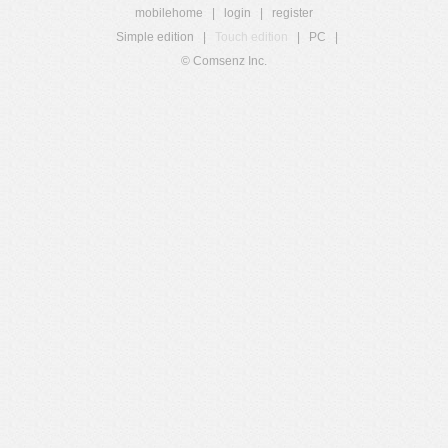
mobilehome
|
login
|
register
Simple edition
|
Touch edition
|
PC
|
© Comsenz Inc.