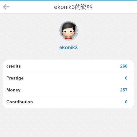
ekonik3的资料
ekonik3
credits
260
Prestige
0
Money
257
Contribution
0