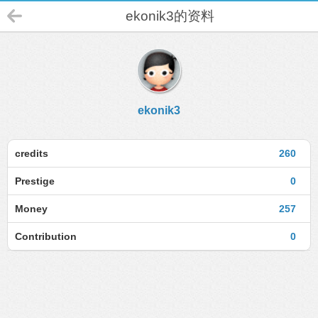
ekonik3的资料
ekonik3
credits
260
Prestige
0
Money
257
Contribution
0