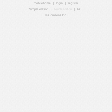
mobilehome
|
login
|
register
Simple edition
|
Touch edition
|
PC
|
© Comsenz Inc.