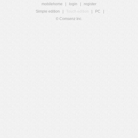
mobilehome
|
login
|
register
Simple edition
|
Touch edition
|
PC
|
© Comsenz Inc.