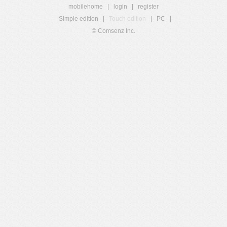
mobilehome
|
login
|
register
Simple edition
|
Touch edition
|
PC
|
© Comsenz Inc.