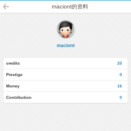
maciont的资料
maciont
credits
20
Prestige
0
Money
16
Contribution
0