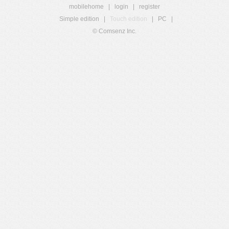
mobilehome
|
login
|
register
Simple edition
|
Touch edition
|
PC
|
© Comsenz Inc.