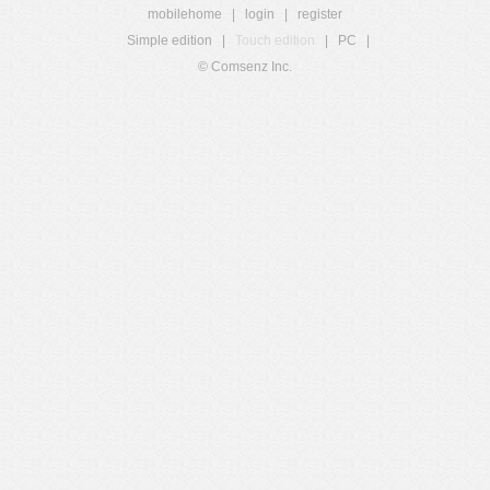
mobilehome
|
login
|
register
Simple edition
|
Touch edition
|
PC
|
© Comsenz Inc.