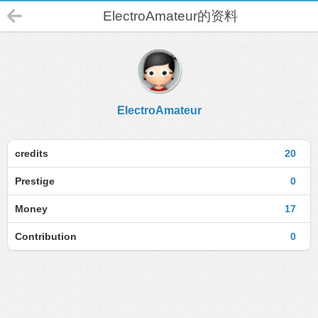
ElectroAmateur的资料
ElectroAmateur
credits
20
Prestige
0
Money
17
Contribution
0