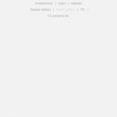
mobilehome
|
login
|
register
Simple edition
|
Touch edition
|
PC
|
© Comsenz Inc.