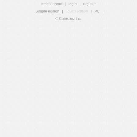
mobilehome
|
login
|
register
Simple edition
|
Touch edition
|
PC
|
© Comsenz Inc.