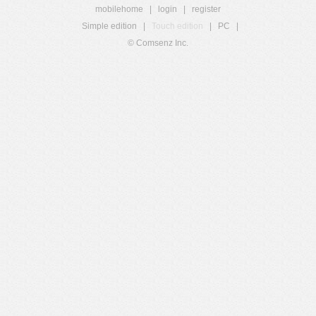
mobilehome
|
login
|
register
Simple edition
|
Touch edition
|
PC
|
© Comsenz Inc.