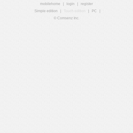
mobilehome
|
login
|
register
Simple edition
|
Touch edition
|
PC
|
© Comsenz Inc.