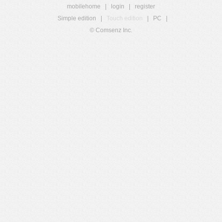
mobilehome
|
login
|
register
Simple edition
|
Touch edition
|
PC
|
© Comsenz Inc.