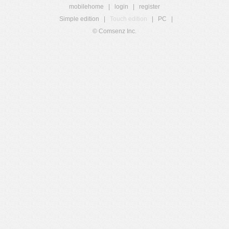
mobilehome
|
login
|
register
Simple edition
|
Touch edition
|
PC
|
© Comsenz Inc.