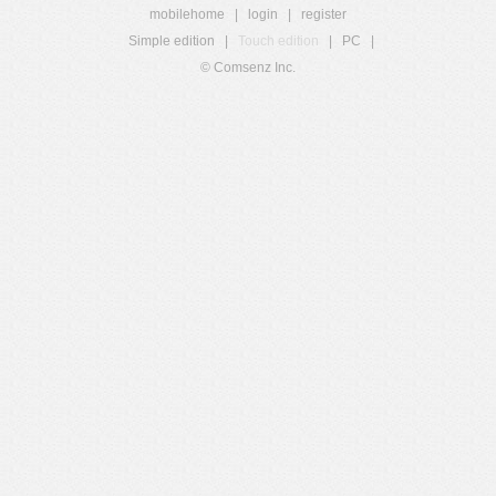
mobilehome
|
login
|
register
Simple edition
|
Touch edition
|
PC
|
© Comsenz Inc.