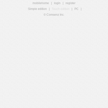
mobilehome
|
login
|
register
Simple edition
|
Touch edition
|
PC
|
© Comsenz Inc.