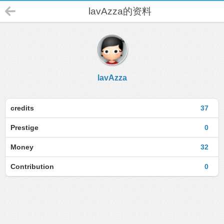
lavAzza的资料
lavAzza
credits
37
Prestige
0
Money
32
Contribution
0