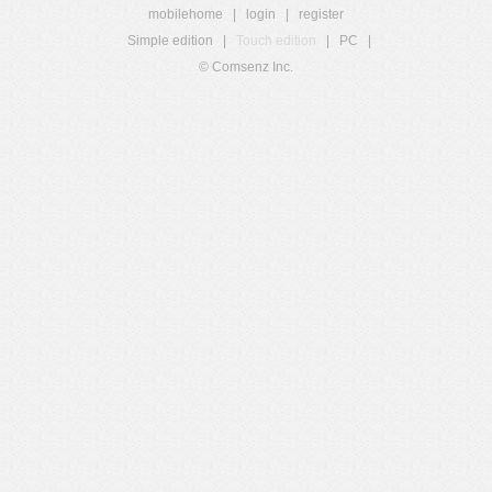
mobilehome
|
login
|
register
Simple edition
|
Touch edition
|
PC
|
© Comsenz Inc.