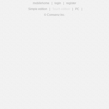
mobilehome
|
login
|
register
Simple edition
|
Touch edition
|
PC
|
© Comsenz Inc.