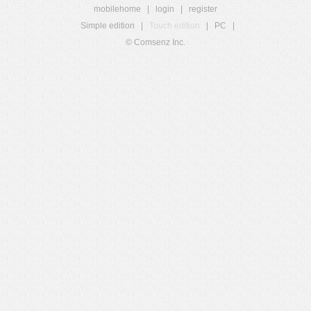
mobilehome
|
login
|
register
Simple edition
|
Touch edition
|
PC
|
© Comsenz Inc.