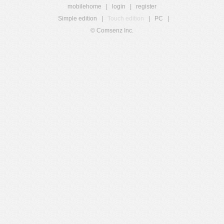
mobilehome
|
login
|
register
Simple edition
|
Touch edition
|
PC
|
© Comsenz Inc.