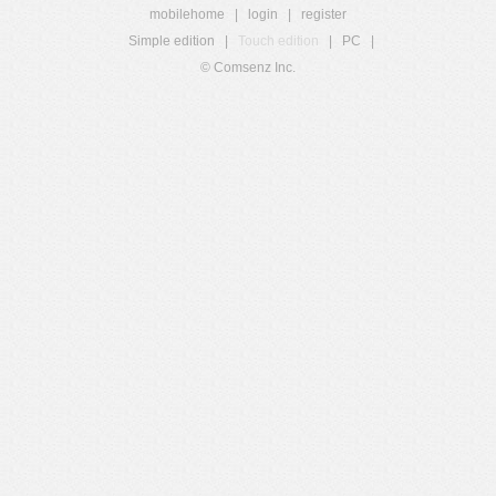
mobilehome
|
login
|
register
Simple edition
|
Touch edition
|
PC
|
© Comsenz Inc.